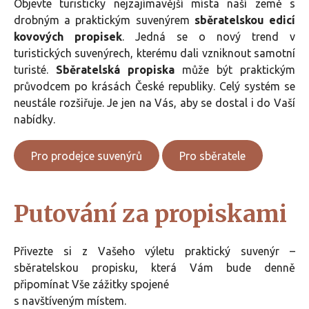
Objevte turisticky nejzajímavější místa naší země s
drobným a praktickým suvenýrem
sběratelskou edicí
kovových propisek
. Jedná se o nový trend v
turistických suvenýrech, kterému dali vzniknout samotní
turisté.
Sběratelská propiska
může být praktickým
průvodcem po krásách České republiky. Celý systém se
neustále rozšiřuje. Je jen na Vás, aby se dostal i do Vaší
nabídky.
Pro prodejce suvenýrů
Pro sběratele
Putování za propiskami
Přivezte si z Vašeho výletu praktický suvenýr –
sběratelskou propisku, která Vám bude denně
připomínat Vše zážitky spojené
s navštíveným místem.