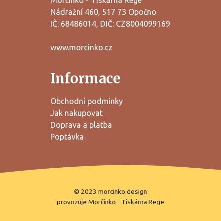
Morčinko - Tiskárna Rege
Nádražní 460, 517 73 Opočno
IČ: 68486014, DIČ: CZ8004099169
www.morcinko.cz
Informace
Obchodní podmínky
Jak nakupovat
Doprava a platba
Poptávka
© 2023
morcinko.design
provozuje
Morčinko
-
Tiskárna Rege