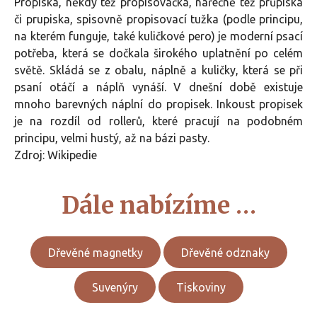
Propiska, někdy též propisovačka, nářečně též průpiska
či prupiska, spisovně propisovací tužka (podle principu,
na kterém funguje, také kuličkové pero) je moderní psací
potřeba, která se dočkala širokého uplatnění po celém
světě. Skládá se z obalu, náplně a kuličky, která se při
psaní otáčí a náplň vynáší. V dnešní době existuje
mnoho barevných náplní do propisek. Inkoust propisek
je na rozdíl od rollerů, které pracují na podobném
principu, velmi hustý, až na bázi pasty.
Zdroj: Wikipedie
Dále nabízíme …
Dřevěné magnetky
Dřevěné odznaky
Suvenýry
Tiskoviny